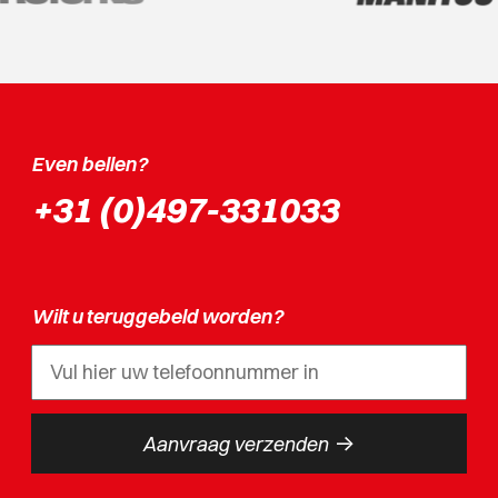
Even bellen?
+31 (0)497-331033
Wilt u teruggebeld worden?
->
Aanvraag verzenden