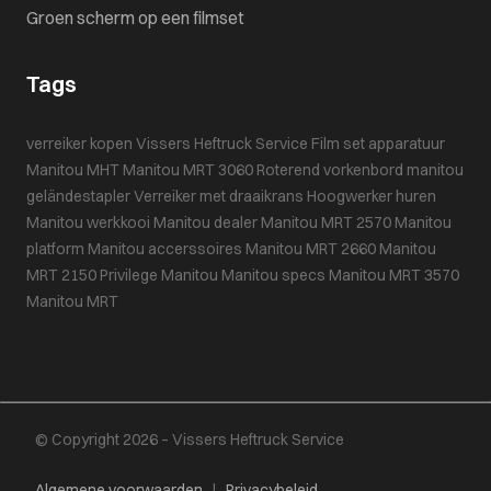
Groen scherm op een filmset
Tags
verreiker kopen
Vissers Heftruck Service
Film set apparatuur
Manitou MHT
Manitou MRT 3060
Roterend vorkenbord
manitou
geländestapler
Verreiker met draaikrans
Hoogwerker huren
Manitou werkkooi
Manitou dealer
Manitou MRT 2570
Manitou
platform
Manitou accerssoires
Manitou MRT 2660
Manitou
MRT 2150 Privilege
Manitou
Manitou specs
Manitou MRT 3570
Manitou MRT
© Copyright 2026 – Vissers Heftruck Service
Algemene voorwaarden
|
Privacybeleid