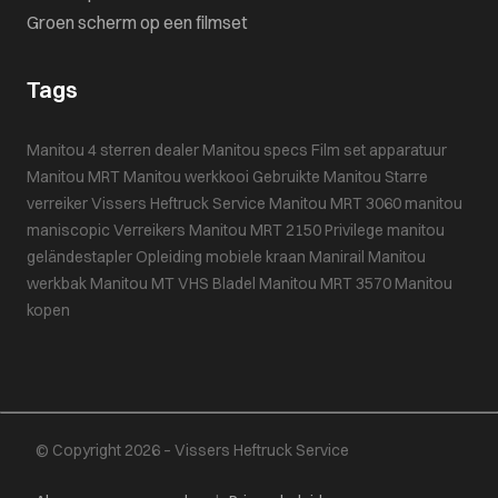
Groen scherm op een filmset
Tags
Manitou 4 sterren dealer
Manitou specs
Film set apparatuur
Manitou MRT
Manitou werkkooi
Gebruikte Manitou
Starre
verreiker
Vissers Heftruck Service
Manitou MRT 3060
manitou
maniscopic
Verreikers
Manitou MRT 2150 Privilege
manitou
geländestapler
Opleiding mobiele kraan
Manirail
Manitou
werkbak
Manitou MT
VHS Bladel
Manitou MRT 3570
Manitou
kopen
© Copyright 2026 – Vissers Heftruck Service