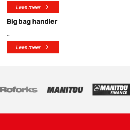
->
Lees meer
Big bag handler
...
->
Lees meer