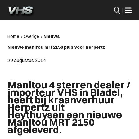
|
Home
/
Overige
/
Nieuws
Nieuwe manirou mrt 2150 plus voor herpertz
29 augustus 2014
Manitou 4 sterren dealer /
importeur VHS in Bladel,
heeft bij kraanverhuur
Herpertz
uit
Heythuysen een nieuwe
Manitou MRT 2150
afgeleverd.