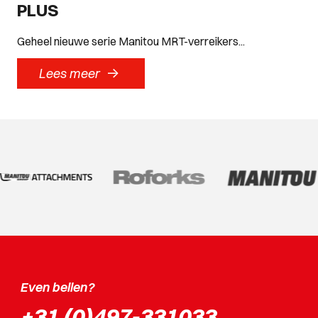
PLUS
Geheel nieuwe serie Manitou MRT-verreikers...
->
Lees meer
Even bellen?
+31 (0)497-331033