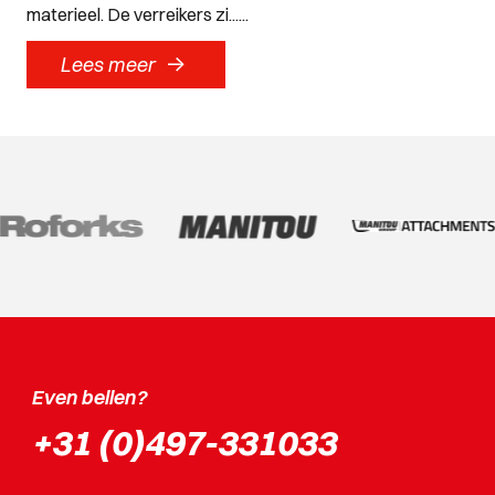
materieel. De verreikers zi......
->
Lees meer
Even bellen?
+31 (0)497-331033