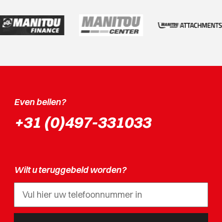
Even bellen?
+31 (0)497-331033
Wilt u teruggebeld worden?