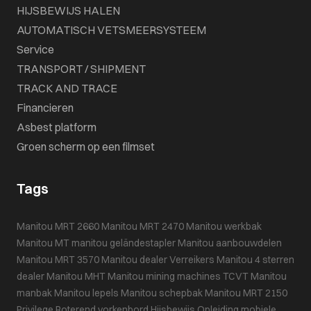
HIJSBEWIJS HALEN
AUTOMATISCH VETSMEERSYSTEEM
Service
TRANSPORT / SHIPMENT
TRACK AND TRACE
Financieren
Asbest platform
Groen scherm op een filmset
Tags
Manitou MRT 2660
Manitou MRT 2470
Manitou werkbak
Manitou MT
manitou geländestapler
Manitou aanbouwdelen
Manitou MRT 3570
Manitou dealer
Verreikers
Manitou 4 sterren
dealer
Manitou MHT
Manitou mining machines
TCVT
Manitou
manbak
Manitou lepels
Manitou schepbak
Manitou MRT 2150
Privilege
Roterend vorkenbord
Hijsbewijs
Opleiding mobiele