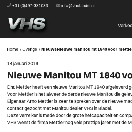
+31 (0)497-331033
info@vhsbladel.nl
Verko
Home
/
Overige
/
Nieuws
Nieuwe manitou mt 1840 voor mettle
14 januari 2019
Nieuwe Manitou MT 1840 vo
Dhr. Mettler heeft een nieuwe Manitou MT 1840 afgeleverd g
Voor Mettler is het alweer de derde nieuwe Manitou die gel
Eigenaar Arno Mettler is zeer te spreken over de nieuwe mac
contact gezocht met Manitou dealer VHS in Bladel.
Deze verreiker is mede door de grote hefcapaciteit en com
VHS wenst de firma Mettler nog vele prettige jaren met de 