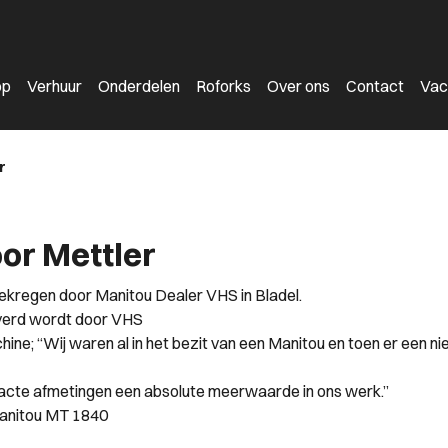
op
Verhuur
Onderdelen
Roforks
Over ons
Contact
Vac
r
or Mettler
ekregen door Manitou Dealer VHS in Bladel.
everd wordt door VHS
hine; “Wij waren al in het bezit van een Manitou en toen er een
pacte afmetingen een absolute meerwaarde in ons werk.”
Manitou MT 1840