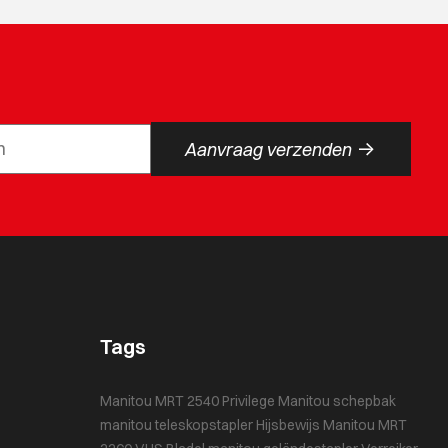
->
Aanvraag verzenden
Tags
Manitou MRT 2540 Privilege
Manitou schepbak
manitou teleskopstapler
Hijsbewijs
Manitou MRT