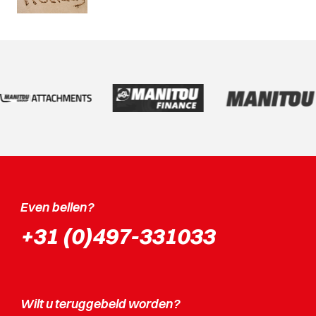
Even bellen?
+31 (0)497-331033
Wilt u teruggebeld worden?