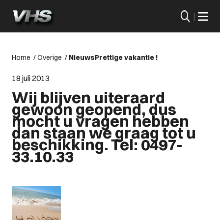
|
Home
/
Overige
/
Nieuws
Prettige vakantie !
18 juli 2013
Wij blijven uiteraard
gewoon geopend, dus
mocht u vragen hebben
dan staan we graag tot u
beschikking. Tel: 0497-
33.10.33