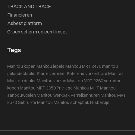
TRACK AND TRACE
Financieren
Asbest platform
Groen scherm op een filmset
Tags
Manitou kopen
Manitou lepels
Manitou MRT 2470
manitou
geländestapler
Starre verreiker
Roterend vorkenbord
Manirail
Manitou dealer
Manitou vorken
Manitou MRT 2260
verreiker
kopen
Manitou MRT 3050 Privilege
Manitou MHT
Manitou
aanbouwdelen
Manitou werkbak
Verreiker huren
Manitou MRT
3570
Gebruikte Manitou
Manitou schepbak
Hijsbewijs