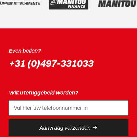
Even bellen?
+31 (0)497-331033
Wilt u teruggebeld worden?
->
Aanvraag verzenden