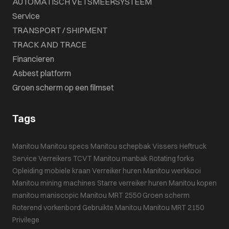
AUTOMATISCH VETSMEERSYSTEEM
Service
TRANSPORT / SHIPMENT
TRACK AND TRACE
Financieren
Asbest platform
Groen scherm op een filmset
Tags
Manitou
Manitou specs
Manitou schepbak
Vissers Heftruck
Service
Verreikers
TCVT
Manitou manbak
Rotating forks
Opleiding mobiele kraan
Verreiker huren
Manitou werkkooi
Manitou mining machines
Starre verreiker huren
Manitou kopen
manitou maniscopic
Manitou MRT 2550
Groen scherm
Roterend vorkenbord
Gebruikte Manitou
Manitou MRT 2150
Privilege