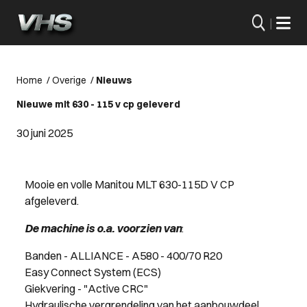
|
Home
/
Overige
/
Nieuws
Nieuwe mlt 630 - 115 v cp geleverd
30 juni 2025
Mooie en volle Manitou MLT 630-115D V CP
afgeleverd.
De machine is o.a. voorzien van
:
Banden - ALLIANCE - A580 - 400/70 R20
Easy Connect System (ECS)
Giekvering - "Active CRC"
Hydraulische vergrendeling van het aanbouwdeel