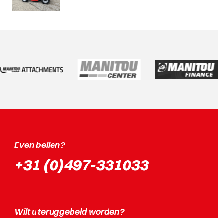
Even bellen?
+31 (0)497-331033
Wilt u teruggebeld worden?