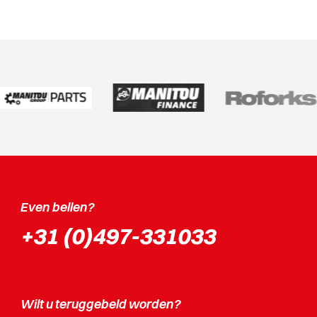
Even bellen?
+31 (0)497-331033
Wilt u teruggebeld worden?