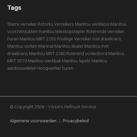
Tags
Starre verreiker
Roforks
Verreikers
Manitou werkkooi
Manitou
voorzetstukken
manitou teleskopstapler
Roterende verreiker
huren
Manitou MRT 2150 Privilege
Verreiker met draaikrans
Manitou vorken
Manirail
Manitou dealer
Manitou met
draaikrans
Manitou MRT 2260
Roterend vorkenbord
Manitou
MRT 3570
Manitou werkbak
Manitou lepels
Manitou
aanbouwdelen
Hoogwerker huren
© Copyright 2026 – Vissers Heftruck Service
Algemene voorwaarden
|
Privacybeleid