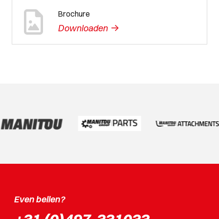
Brochure
->
Downloaden
Even bellen?