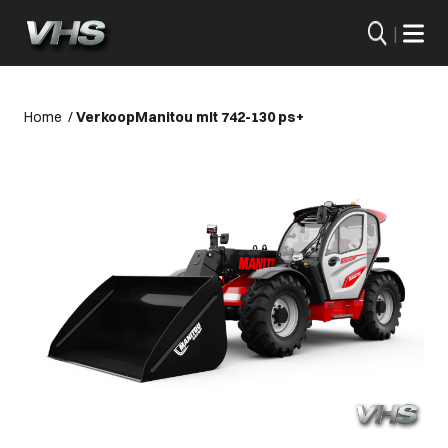
|
Home
/
Verkoop
Manitou mlt 742-130 ps+