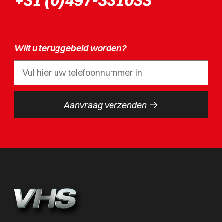
+31 (0)497-331033
Wilt u teruggebeld worden?
->
Aanvraag verzenden