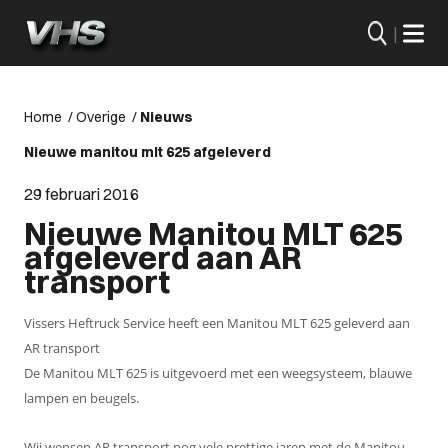
|
Home
/
Overige
/
Nieuws
Nieuwe manitou mlt 625 afgeleverd
29 februari 2016
Nieuwe Manitou MLT 625
afgeleverd aan AR
transport
Vissers Heftruck Service heeft een Manitou MLT 625 geleverd aan
AR transport
De Manitou MLT 625 is uitgevoerd met een weegsysteem, blauwe
lampen en beugels.
Wij wensen AR transport nog vele prettige jaren met de Manitou