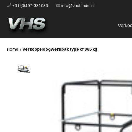
+31 (0)497-331033
info@vhsbladel.nl
Verko
Home
/
Verkoop
Hoogwerkbak type cf 365 kg