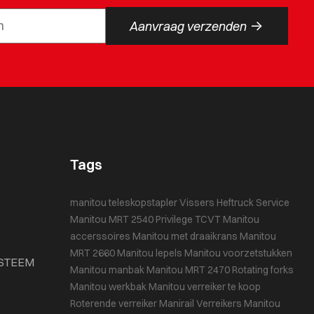
->
Aanvraag verzenden
Tags
manitou teleskopstapler
Vissers Heftruck Service
Manitou MRT 2540 Privilege
TCVT
Manitou
accerssoires
Manitou met draaikrans
Manitou
MRT 2660
Manitou lepels
Manitou voorzetstukken
STEEM
Manitou manbak
Manitou MRT 2470
Rotating forks
Manitou werkbak
Manitou verreiker te koop
Roterende verreiker
Manirail
Verreikers
Manitou