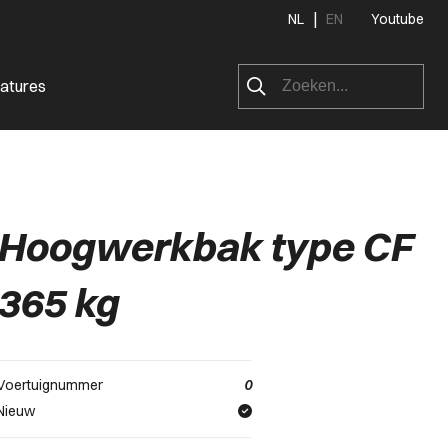
|
NL
EN
Youtube
atures
Hoogwerkbak type CF
365 kg
Voertuignummer
0
Nieuw