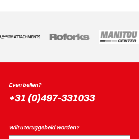
Even bellen?
+31 (0)497-331033
Wilt u teruggebeld worden?