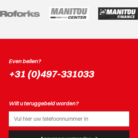
Even bellen?
+31 (0)497-331033
Wilt u teruggebeld worden?